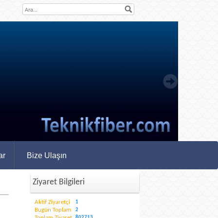
ar
Bize Ulaşın
Ziyaret Bilgileri
Aktif Ziyaretçi
1
Bugün Toplam
2
Toplam Ziyaret
802713