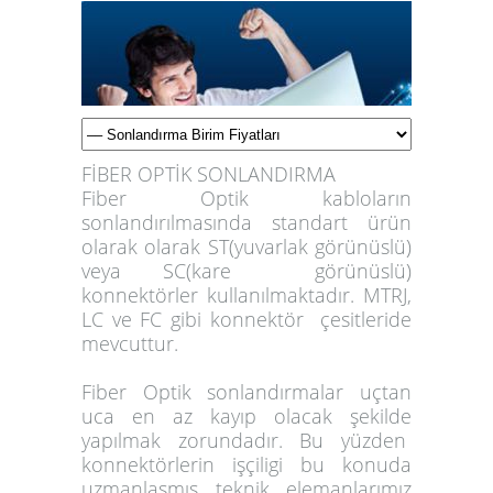
FİBER OPTİK SONLANDIRMA
Fiber Optik kabloların
sonlandırılmasında standart ürün
olarak olarak ST(yuvarlak görünüslü)
veya SC(kare görünüslü)
konnektörler kullanılmaktadır. MTRJ,
LC ve FC gibi konnektör çesitleride
mevcuttur.
Fiber Optik sonlandırmalar uçtan
uca en az kayıp olacak şekilde
yapılmak zorundadır. Bu yüzden
konnektörlerin işçiligi bu konuda
uzmanlasmış teknik elemanlarımız