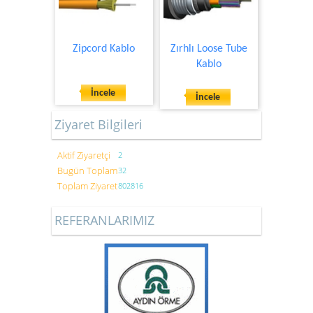
Zipcord Kablo
Zırhlı Loose Tube
Kablo
İncele
İncele
Ziyaret Bilgileri
Aktif Ziyaretçi
2
Bugün Toplam
32
Toplam Ziyaret
802816
REFERANLARIMIZ